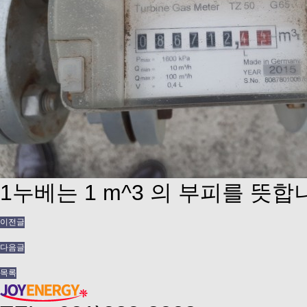
1누베는 1 m^3 의 부피를 뜻합
이전글
다음글
목록